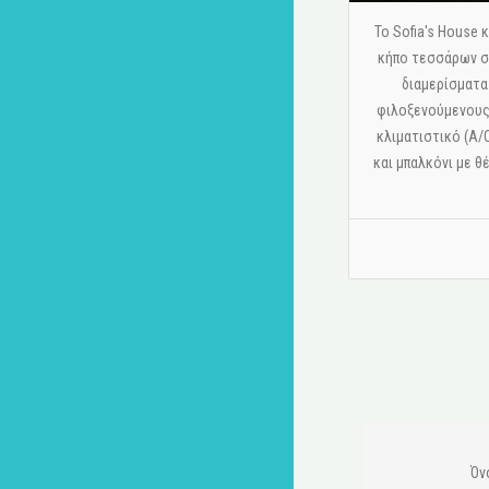
Το Sofia's House
κήπο τεσσάρων στ
διαμερίσματα
φιλοξενούμενους.
κλιματιστικό (A/
και μπαλκόνι με θ
Όν