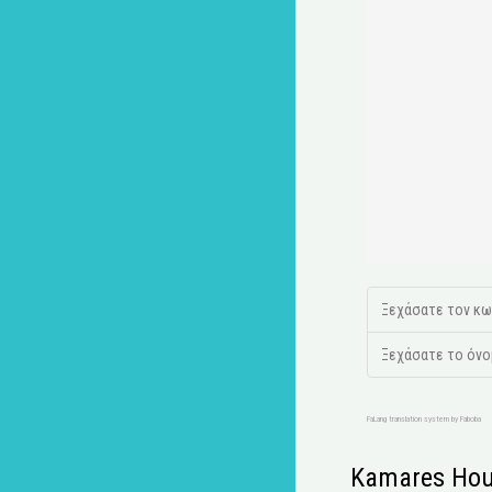
Ξεχάσατε τον κω
Ξεχάσατε το όνο
FaLang translation system by Faboba
Kamares Hou