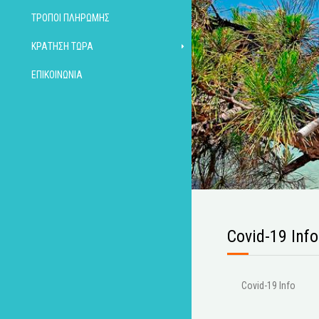
ΤΡΌΠΟΙ ΠΛΗΡΩΜΉΣ
ΚΡΆΤΗΣΗ ΤΏΡΑ
ΕΠΙΚΟΙΝΩΝΊΑ
Covid-19 Info
Covid-19 Info