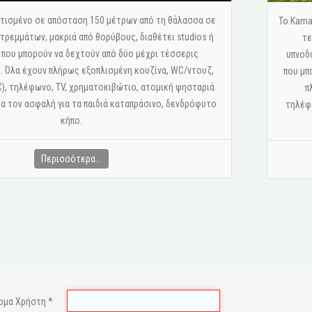
 κτισμένο σε απόσταση 150 μέτρων από τη θάλασσα σε
Το Kama
ρεμμάτων, μακριά από θορύβους, διαθέτει studios ή
τε
 που μπορούν να δεχτούν από δύο μέχρι τέσσερις
υπνοδ
 Όλα έχουν πλήρως εξοπλισμένη κουζίνα, WC/ντουζ,
που μπ
C), τηλέφωνο, ΤV, χρηματοκιβώτιο, ατομική ψησταριά
π
έα τον ασφαλή για τα παιδιά καταπράσινο, δενδρόφυτο
τηλέφω
κήπο.
Περισσότερα...
ομα Χρήστη
*