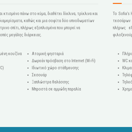
ι κτισμένο πάνω στο κύμα, διαθέτει δίκλινα, τρίκλινα και
Το Sofia'
 διαμερίσματα, καθώς και μια σοφίτα δύο υπνοδωματίων
τεσσάρων σ
τρινο σπίτι, πλήρως εξοπλισμένα που μπορεί να
πλήρως ε
κοπές μεγάλης διάρκειας.
φιλοξενού
μένη κουζίνα
Ατομική ψησταριά
Πλήρ
Δωρεάν πρόσβαση στο Internet (Wi-Fi)
WC κα
/C)
Ιδιωτικό χώρο στάθμευσης
Κλιμα
Σεσουάρ
Τηλέ
Ξαπλώστρα θαλάσσης
Τηλεό
ο
Μπροστά σε αμμώδη παραλία
Χρημ