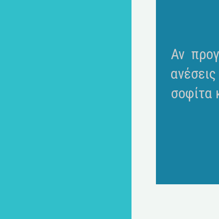
Αν προγ
ανέσεις
σοφίτα κ