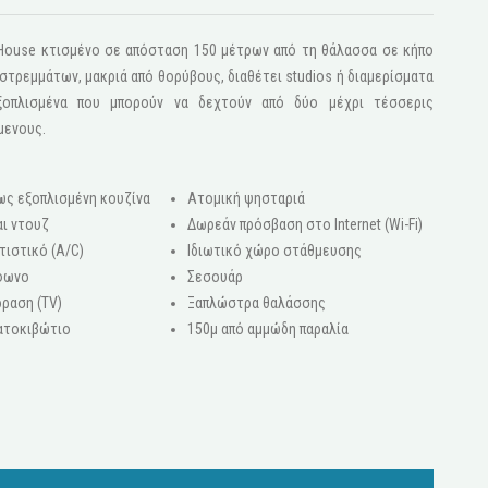
s House κτισμένο σε απόσταση 150 μέτρων από τη θάλασσα σε κήπο
τρεμμάτων, μακριά από θορύβους, διαθέτει studios ή διαμερίσματα
ξοπλισμένα που μπορούν να δεχτούν από δύο μέχρι τέσσερις
μενους.
ως εξοπλισμένη κουζίνα
Ατομική ψησταριά
ι ντουζ
Δωρεάν πρόσβαση στο Internet (Wi-Fi)
τιστικό (A/C)
Ιδιωτικό χώρο στάθμευσης
φωνο
Σεσουάρ
ραση (ΤV)
Ξαπλώστρα θαλάσσης
ατοκιβώτιο
150μ από αμμώδη παραλία