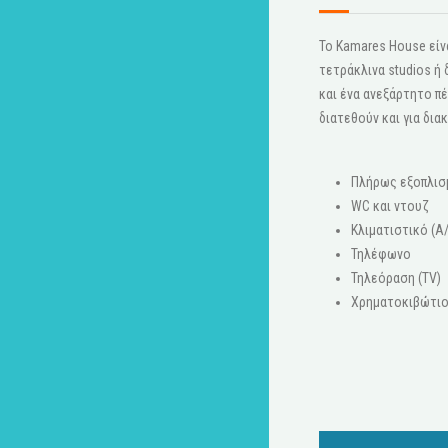
Το Kamares House είνα
τετράκλινα studios ή
και ένα ανεξάρτητο πέ
διατεθούν και για δια
Πλήρως εξοπλισ
WC και ντουζ
Κλιματιστικό (A
Τηλέφωνο
Τηλεόραση (ΤV)
Χρηματοκιβώτι