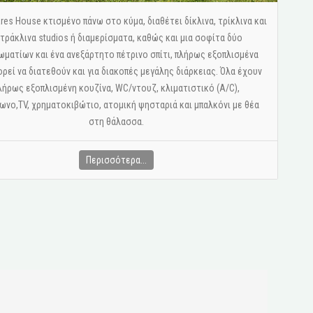
res House κτισμένο πάνω στο κύμα, διαθέτει δίκλινα, τρίκλινα και
τράκλινα studios ή διαμερίσματα, καθώς και μια σοφίτα δύο
ωματίων και ένα ανεξάρτητο πέτρινο σπίτι, πλήρως εξοπλισμένα
ορεί να διατεθούν και για διακοπές μεγάλης διάρκειας. Όλα έχουν
λήρως εξοπλισμένη κουζίνα, WC/ντουζ, κλιματιστικό (A/C),
νο,ΤV, χρηματοκιβώτιο, ατομική ψησταριά και μπαλκόνι με θέα
στη θάλασσα.
Περισσότερα...