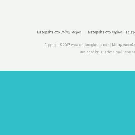
Μεταβείτε στo Eπάνω Mέρος
Μεταβείτε στο Κυρίως Περιεχ
Copyright © 2017
www.at-psarogiannis.com
| Με την επιφύλ
Designed by
IT Professional Service