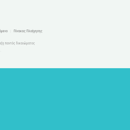
όμενο
Πίνακας Πλοήγησης
αξη παντός δικαιώματος
s
.