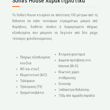
Sofia's House Χαρακτηριστικά
Το Sofia's House κτισμένο σε απόσταση 150 μέτρων από τη
θάλασσα σε κήπο τεσσάρων στρεμμάτων, μακριά από
θορύβους, διαθέτει studios ή διαμερίσματα πλήρως
εξοπλισμένα που μπορούν να δεχτούν από δύο μέχρι
τέσσερις φιλοξενούμενους.
Ατομική ψησταριά
Πλήρως εξοπλισμένη
Δωρεάν πρόσβαση στο
κουζίνα
Internet (Wi-Fi)
WC και ντουζ
Ιδιωτικό χώρο
Κλιματιστικό (A/C)
στάθμευσης
Τηλέφωνο
Σεσουάρ
Τηλεόραση (ΤV)
Ξαπλώστρα θαλάσσης
Χρηματοκιβώτιο
150μ από αμμώδη παραλία