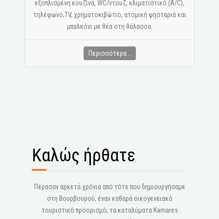
εξοπλισμένη κουζίνα, WC/ντουζ, κλιματιστικό (A/C),
τηλέφωνο,ΤV, χρηματοκιβώτιο, ατομική ψησταριά και
μπαλκόνι με θέα στη θάλασσα.
Περισσότερα...
Καλώς ήρθατε
Πέρασαν αρκετά χρόνια από τότε που δημιουργήσαμε
στη Βουρβουρού, έναν καθαρά οικογενειακό
τουριστικό προορισμό, τα καταλύματα Kamares