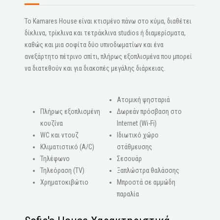
Το Kamares House είναι κτισμένο πάνω στο κύμα, διαθέτει
δίκλινα, τρίκλινα και τετράκλινα studios ή διαμερίσματα,
καθώς και μια σοφίτα δύο υπνοδωματίων και ένα
ανεξάρτητο πέτρινο σπίτι, πλήρως εξοπλισμένα που μπορεί
να διατεθούν και για διακοπές μεγάλης διάρκειας.
Ατομική ψησταριά
Πλήρως εξοπλισμένη
Δωρεάν πρόσβαση στο
κουζίνα
Internet (Wi-Fi)
WC και ντουζ
Ιδιωτικό χώρο
Κλιματιστικό (A/C)
στάθμευσης
Τηλέφωνο
Σεσουάρ
Τηλεόραση (ΤV)
Ξαπλώστρα θαλάσσης
Χρηματοκιβώτιο
Μπροστά σε αμμώδη
παραλία