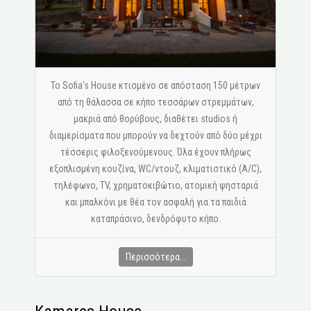
Το Sofia's House κτισμένο σε απόσταση 150 μέτρων
από τη θάλασσα σε κήπο τεσσάρων στρεμμάτων,
μακριά από θορύβους, διαθέτει studios ή
διαμερίσματα που μπορούν να δεχτούν από δύο μέχρι
τέσσερις φιλοξενούμενους. Όλα έχουν πλήρως
εξοπλισμένη κουζίνα, WC/ντουζ, κλιματιστικό (A/C),
τηλέφωνο, ΤV, χρηματοκιβώτιο, ατομική ψησταριά
και μπαλκόνι με θέα τον ασφαλή για τα παιδιά
καταπράσινο, δενδρόφυτο κήπο.
Περισσότερα...